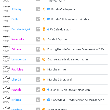
09:30
Chateauneuf
07/02
Johemy
06
Rando Via Augusta
09:30
07/02
Didfil
77
Rando 26 k boucle fontainebleau
09:30
07/02
Benvlamimi_67
67
RV Café du matin
09:30
07/02
Kalmouke
Col de l'Espinas
66
09:30
07/02
Oihana
Footing Bois de Vincennes Daumesnil n°260
75
09:45
07/02
Lanaconda
Course a pieds du samedi matin
85
09:45
07/02
Patriciaq
Marche en mer
14
10:00
07/02
Lilip_25
Marche à brognard
25
10:00
07/02
Pascale_
29
Salon du Bien Etre à Plomodiern
10:00
07/02
Ishinca
63
Cascade du Trador et Banne d'Ordanche
10:00
07/02
Sendero
Sport et crêpes
44