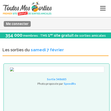
Me connecter
354 000
er
1
site gratuit
membres : TMS
de sorties amicales
Les sorties du
samedi 7 février
Sortie 548685
Photo proposée par
SpeedRs