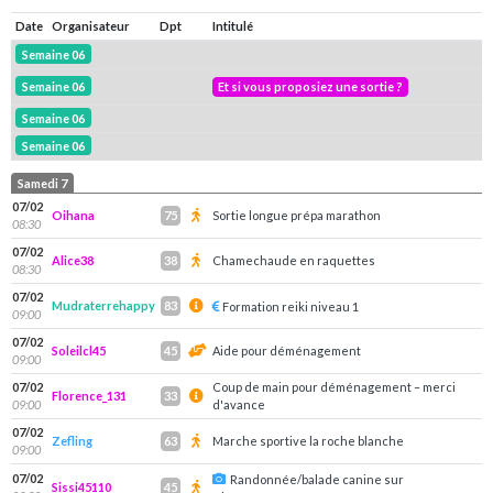
Date
Organisateur
Dpt
Intitulé
Semaine 06
Semaine 06
Et si vous proposiez une sortie ?
Semaine 06
Semaine 06
Samedi 7
07/02
Oihana
Sortie longue prépa marathon
75
08:30
07/02
Alice38
Chamechaude en raquettes
38
08:30
07/02
Mudraterrehappy
83
Formation reiki niveau 1
09:00
07/02
Soleilcl45
Aide pour déménagement
45
09:00
07/02
Coup de main pour déménagement – merci
Florence_131
33
09:00
d'avance
07/02
Zefling
Marche sportive la roche blanche
63
09:00
07/02
Randonnée/balade canine sur
Sissi45110
45