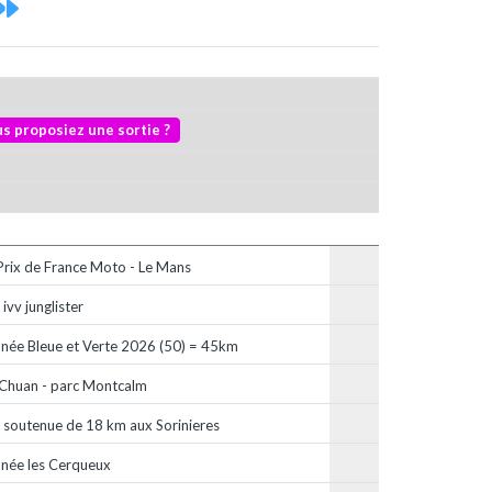
ous proposiez une sortie ?
Prix de France Moto - Le Mans
ivv junglister
née Bleue et Verte 2026 (50) = 45km
 Chuan - parc Montcalm
 soutenue de 18 km aux Sorinieres
née les Cerqueux