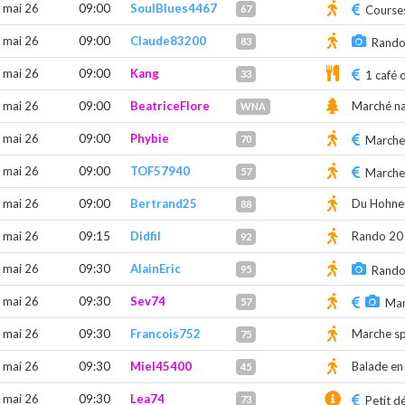
 mai 26
09:00
SoulBlues4467
67
Courses
 mai 26
09:00
Claude83200
83
Rando 
 mai 26
09:00
Kang
33
1 café 
 mai 26
09:00
BeatriceFlore
Marché na
WNA
 mai 26
09:00
Phybie
70
Marche
 mai 26
09:00
TOF57940
57
Marche
 mai 26
09:00
Bertrand25
Du Hohnec
88
 mai 26
09:15
Didfil
Rando 20 
92
 mai 26
09:30
AlainEric
95
Rando 
 mai 26
09:30
Sev74
57
Mar
 mai 26
09:30
Francois752
Marche sp
75
 mai 26
09:30
Miel45400
Balade en 
45
 mai 26
09:30
Lea74
73
Petit d