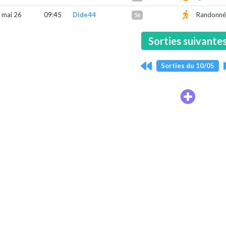
 mai 26
09:45
Dide44
Randonn
56
Sorties suivante
Sorties du 10/05