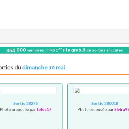
354 000
er
1
site gratuit
membres : TMS
de sorties amicales
orties du
dimanche 10 mai
Sortie 28275
Sortie 380018
Photo proposée par
Jolea17
Photo proposée par
Elvira9