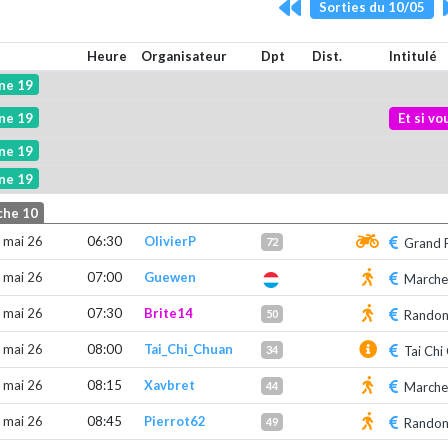
Sorties du 10/05
Heure
Organisateur
Dpt
Dist.
Intitulé
ne 19
ne 19
Et si v
ne 19
ne 19
che 10
 mai 26
06:30
OlivierP
72
Grand 
 mai 26
07:00
Guewen
Marche 
 mai 26
07:30
Brite14
50
Randon
 mai 26
08:00
Tai_Chi_Chuan
34
Tai Chi
 mai 26
08:15
Xavbret
44
Marche
 mai 26
08:45
Pierrot62
49
Randon