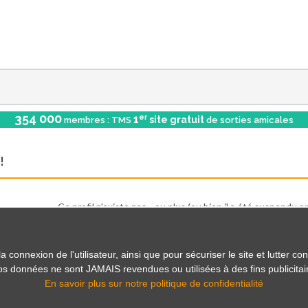
354 000
er
1
site gratuit
membres : TMS
de sorties amicales
!
Ce profil n'existe pas... ou plus (ou bien il a été suspendu
Voir les sorties
onnexion de l'utilisateur, ainsi que pour sécuriser le site et lutter con
 vos données ne sont JAMAIS revendues ou utilisées à des fins publicitai
En savoir plus sur notre politique de confidentialité