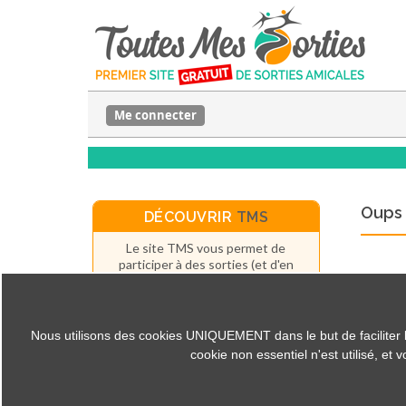
Me connecter
Oups 
DÉCOUVRIR
TMS
Le site TMS vous permet de
participer à des sorties (et d'en
organiser) près de chez vous ou
n'importe où ailleurs.
Et c'est
GRATUIT
(pour les
particuliers).
Nous utilisons des cookies UNIQUEMENT dans le but de faciliter la c
cookie non essentiel n'est utilisé, et
Fonctionnement du site
Créer un compte
La presse parle de TMS