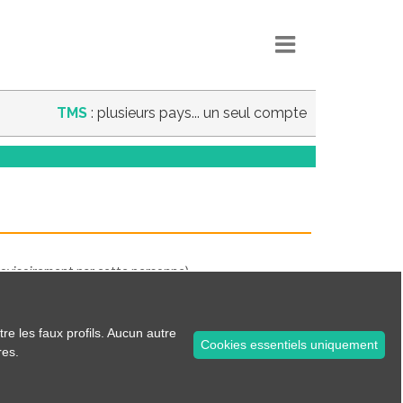
TMS
: plusieurs pays... un seul compte
 provisoirement par cette personne).
tre les faux profils. Aucun autre
Cookies essentiels uniquement
res.