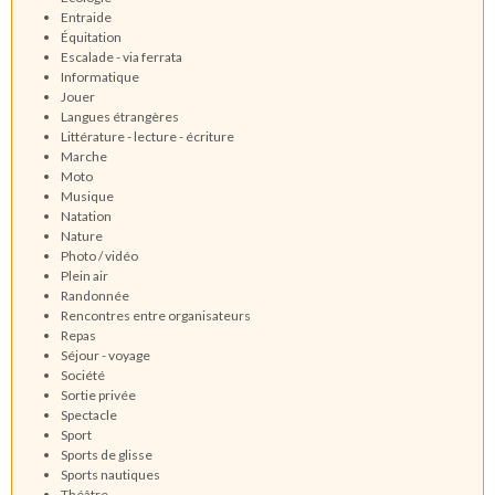
Entraide
Équitation
Escalade - via ferrata
Informatique
Jouer
Langues étrangères
Littérature - lecture - écriture
Marche
Moto
Musique
Natation
Nature
Photo / vidéo
Plein air
Randonnée
Rencontres entre organisateurs
Repas
Séjour - voyage
Société
Sortie privée
Spectacle
Sport
Sports de glisse
Sports nautiques
Théâtre