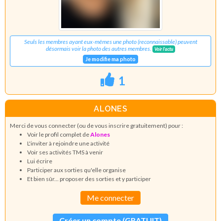
Seuls les membres ayant eux-mêmes une photo (reconnaissable) peuvent
désormais voir la photo des autres membres.
Voir l'actu
Je modifie ma photo
1
ALONES
Merci de vous connecter (ou de vous inscrire gratuitement) pour :
Voir le profil complet de
Alones
L'inviter à rejoindre une activité
Voir ses activités TMS à venir
Lui écrire
Participer aux sorties qu'elle organise
Et bien sûr... proposer des sorties et y participer
Me connecter
Créer un compte (GRATUIT)