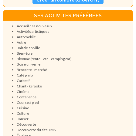
SES ACTIVITÉS PRÉFÉRÉES
Accueil des nouveaux
Activités artistiques
Automobile
Autre
Balade en ville
Bien-être
Bivouac (tente - van - camping car)
Boire un verre
Brocante - marché
Café philo
Caritatif
Chant - karaoke
Cinéma
Conférence
Course à pied
Cuisine
Culture
Danser
Découverte
Découverte du site TMS
Écologie