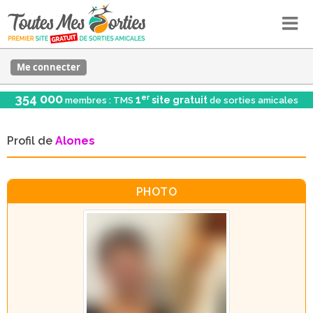
Me connecter
354 000
er
1
site gratuit
membres : TMS
de sorties amicales
Profil de
Alones
PHOTO