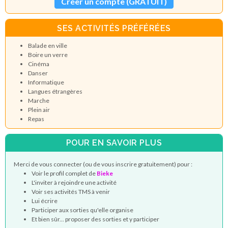
Créer un compte (GRATUIT)
SES ACTIVITÉS PRÉFÉRÉES
Balade en ville
Boire un verre
Cinéma
Danser
Informatique
Langues étrangères
Marche
Plein air
Repas
POUR EN SAVOIR PLUS
Merci de vous connecter (ou de vous inscrire gratuitement) pour :
Voir le profil complet de
Bieke
L'inviter à rejoindre une activité
Voir ses activités TMS à venir
Lui écrire
Participer aux sorties qu'elle organise
Et bien sûr... proposer des sorties et y participer