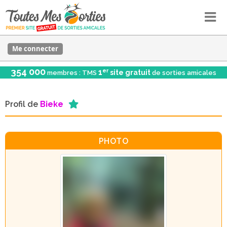
Me connecter
354 000
er
1
site gratuit
membres : TMS
de sorties amicales
Profil de
Bieke
PHOTO