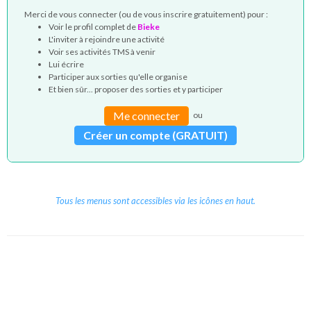
Merci de vous connecter (ou de vous inscrire gratuitement) pour :
Voir le profil complet de
Bieke
L'inviter à rejoindre une activité
Voir ses activités TMS à venir
Lui écrire
Participer aux sorties qu'elle organise
Et bien sûr... proposer des sorties et y participer
Me connecter
ou
Créer un compte (GRATUIT)
Tous les menus sont accessibles via les icônes en haut.
Copyright © 2026 Le Cube.
Cours et stages d'anglais
CGVU
Mentions légales
Contact
/
/
/