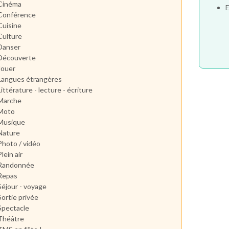
Cinéma
E
Conférence
Cuisine
Culture
Danser
Découverte
Jouer
Langues étrangères
Littérature - lecture - écriture
Marche
Moto
Musique
Nature
Photo / vidéo
Plein air
Randonnée
Repas
Séjour - voyage
Sortie privée
Spectacle
Théâtre