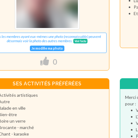
Lu
Pa
Et
s les membres ayant eux-mêmes une photo (reconnaissable) peuvent
désormais voir la photo des autres membres.
Voir l'actu
Je modifie ma photo
0
SES ACTIVITÉS PRÉFÉRÉES
Activités artistiques
Merci 
Autre
pour :
Balade en ville
V
Bien-être
L
Boire un verre
V
Brocante - marché
L
Chant - karaoke
P