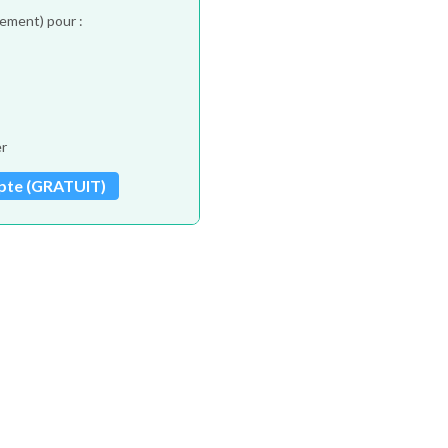
tement) pour :
er
pte (GRATUIT)