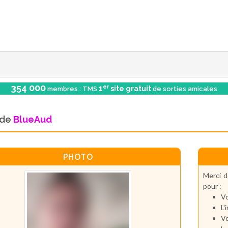
354 000
er
1
site gratuit
membres : TMS
de sorties amicales
l de
BlueAud
PHOTO
Merci d
pour :
Vo
L'
Vo