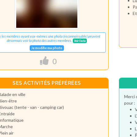
Lu
Pa
Et
s les membres ayant eux-mêmes une photo (reconnaissable) peuvent
désormais voir la photo des autres membres.
Voir l'actu
Je modifie ma photo
0
SES ACTIVITÉS PRÉFÉRÉES
Balade en ville
Merci 
Bien-être
pour :
Bivouac (tente - van - camping car)
V
Entraide
L
Informatique
V
Marche
L
Plein air
P