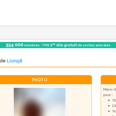
354 000
er
1
site gratuit
membres : TMS
de sorties amicales
l de
Lion58
PHOTO
Merci d
pour :
Vo
L'
Vo