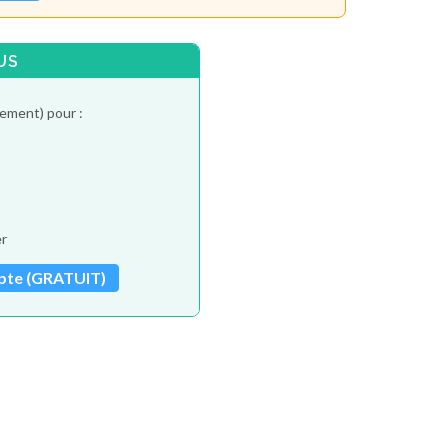
US
tement) pour :
er
pte (GRATUIT)