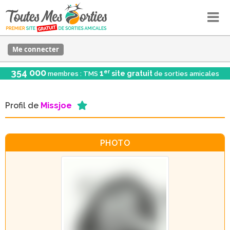
Me connecter
354 000
er
1
site gratuit
membres : TMS
de sorties amicales
Profil de
Missjoe
PHOTO