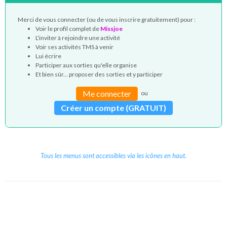
Merci de vous connecter (ou de vous inscrire gratuitement) pour :
Voir le profil complet de
Missjoe
L'inviter à rejoindre une activité
Voir ses activités TMS à venir
Lui écrire
Participer aux sorties qu'elle organise
Et bien sûr... proposer des sorties et y participer
Me connecter
ou
Créer un compte (GRATUIT)
Tous les menus sont accessibles via les icônes en haut.
Copyright © 2026 Le Cube.