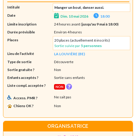
Intitulé
Manger un bout, danser aussi.
Date
Dim. 10 mai 2026
18:00
Limite inscription
24 heures avant (
jusqu'au 9 mai à 18:00
)
Durée prévisible
Environ 4 heures
Places
20 places (actuellement 6 inscrits)
Sortie suivie par
5 personnes
Lieu de l'activité
LA LOUVIÈRE (BE)
Type de sortie
Découverte
Sortie gratuite ?
Non
Enfants acceptés ?
Sortie sans enfants
Liste compl. acceptée ?
NON
Ne sait pas
Access. PMR ?
Chiens OK ?
Non
ORGANISATRICE