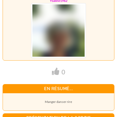
Ysaline1962
0
EN RÉSUMÉ...
Manger danser rire