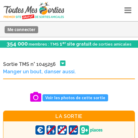
Me connecter
354 000
er
1
site gratuit
membres : TMS
de sorties amicales
Sortie TMS n° 1045256
Manger un bout, danser aussi.
Voir les photos de cette sortie
LA SORTIE