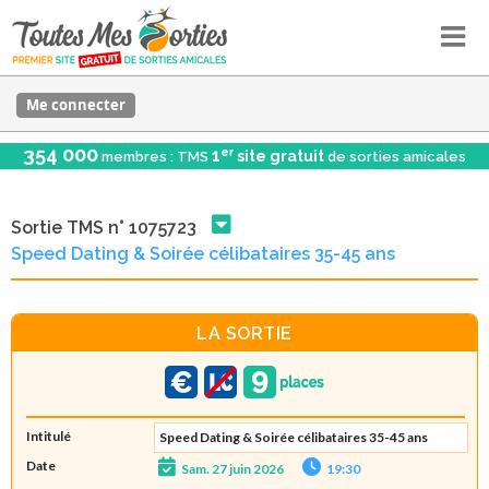
Me connecter
354 000
er
1
site gratuit
membres : TMS
de sorties amicales
Sortie TMS n° 1075723
Speed Dating & Soirée célibataires 35-45 ans
LA SORTIE
Intitulé
Speed Dating & Soirée célibataires 35-45 ans
Date
Sam. 27 juin 2026
19:30