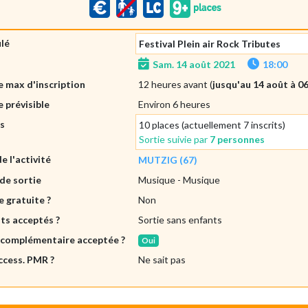
ulé
Festival Plein air Rock Tributes
Sam. 14 août 2021
18:00
 max d'inscription
12 heures avant (
jusqu'au 14 août à 0
 prévisible
Environ 6 heures
es
10 places (actuellement 7 inscrits)
Sortie suivie par
7 personnes
de l'activité
MUTZIG (67)
de sortie
Musique
- Musique
e gratuite ?
Non
ts acceptés ?
Sortie sans enfants
 complémentaire acceptée ?
Oui
ccess. PMR ?
Ne sait pas