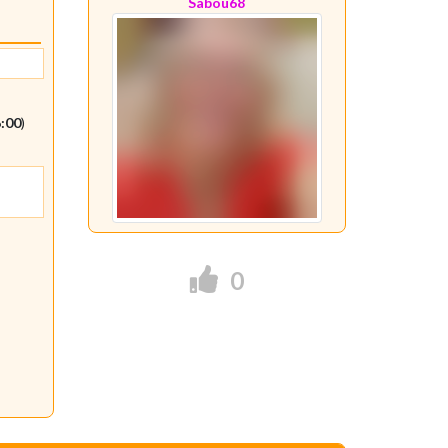
Sabou68
6:00
)
0