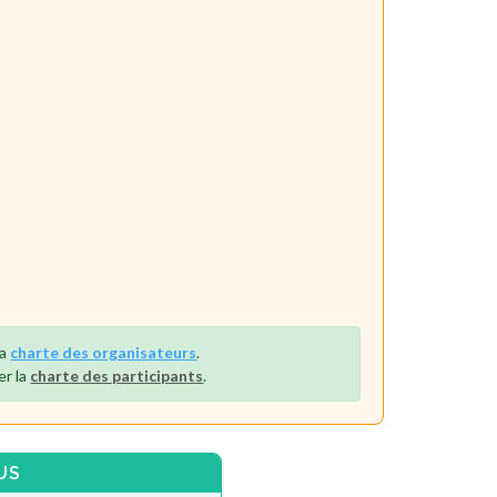
la
charte des organisateurs
.
er la
charte des participants
.
US