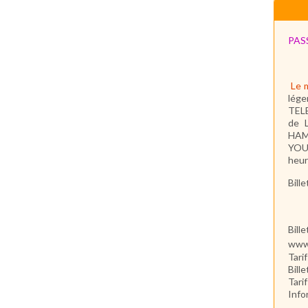
PAS
Le 
lége
TEL
de 
HAMM
YOUN
heur
Bill
Bille
www.
Tari
Bill
Tari
Info