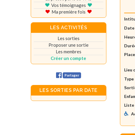
Vos témoignages
Ma première fois
Intit
LES ACTIVITÉS
Date
Heure
Les sorties
Proposer une sortie
Durée
Les membres
Plac
Créer un compte
Lieu 
Partager
Type 
Sorti
LES SORTIES PAR DATE
Enfan
Liste
A