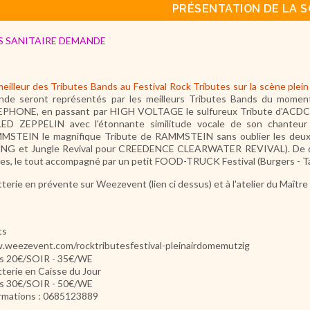
PRÉSENTATION DE LA S
S SANITAIRE DEMANDE
meilleur des Tributes Bands au Festival Rock Tributes sur la scène plei
nde seront représentés par les meilleurs Tributes Bands du momen
EPHONE, en passant par HIGH VOLTAGE le sulfureux Tribute d'ACDC
LED ZEPPELIN avec l'étonnante similitude vocale de son chanteu
STEIN le magnifique Tribute de RAMMSTEIN sans oublier les deux 
G et Jungle Revival pour CREEDENCE CLEARWATER REVIVAL). De quoi 
es, le tout accompagné par un petit FOOD-TRUCK Festival (Burgers - Tar
etterie en prévente sur Weezevent (lien ci dessus) et à l'atelier du Maître
ts
weezevent.com/rocktributesfestival-pleinairdomemutzig
fs 20€/SOIR - 35€/WE
etterie en Caisse du Jour
fs 30€/SOIR - 50€/WE
rmations : 0685123889