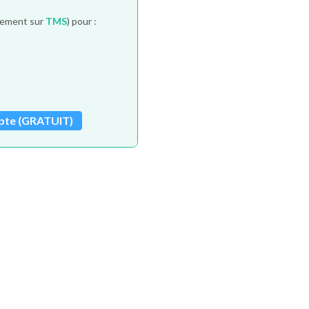
itement sur
TMS
) pour :
pte (GRATUIT)