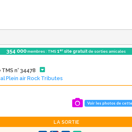
354 000
er
1
site gratuit
membres : TMS
de sorties amicales
e TMS n° 34478
al Plein air Rock Tributes
Voir les photos de cette
LA SORTIE