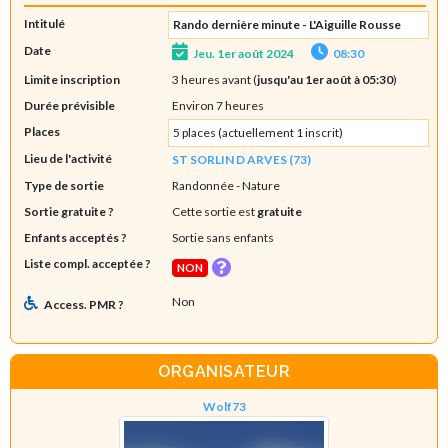
Intitulé
Rando dernière minute - L'Aiguille Rousse
Date
Jeu. 1er août 2024
08:30
Limite inscription
3 heures avant (
jusqu'au 1er août à 05:30
)
Durée prévisible
Environ 7 heures
Places
5 places (actuellement 1 inscrit)
Lieu de l'activité
ST SORLIN D ARVES (73)
Type de sortie
Randonnée
- Nature
Sortie gratuite ?
Cette sortie est
gratuite
Enfants acceptés ?
Sortie sans enfants
Liste compl. acceptée ?
NON
Non
Access. PMR ?
ORGANISATEUR
Wolf73