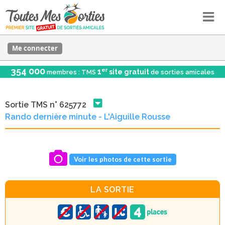
Me connecter
354 000
er
1
site gratuit
membres : TMS
de sorties amicales
Sortie TMS n° 625772
Rando dernière minute - L'Aiguille Rousse
Voir les photos de cette sortie
LA SORTIE