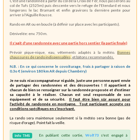
C'est une randonnée à partir du col de la Croix de Fer, nous passerons au
col de Tufs (2525m) puis descente vers le refuge de l'Etendard et nous
longerons le lac Bramant et enfin gravirons la dernière pente pour
arriver à l'Aiguille Rousse.
Rando en AR ou en boucle (à définir sur place avec les participants).
Dénivelée: env. 750 m.
Il s'agit d'une randonnée avec une partie hors sentier (la partie finale)
Prévoir pique-nique, eau, vêtements adaptés à la météo.
Bonnes
chaussures de rando indispensables,
et bâtons recommandés.
N.B. : En ce qui concerne le covoiturage, frais à partager à raison de
0.3o € (environ 180 km AR depuis Chambéry)
Je ne suis ni accompagnateur ni guide, juste une personne ayant envie
de partager des randonnées et des découvertes !
Il appartient à
chacun de bien se renseigner sur la randonnée proposée et d'estimer
sa capacité à le réaliser. Chacun est seul responsable de son
équipement et de sa sécurité.
Il faut être bien sûr assuré pour
l'activité de randonnée en montagne. Tout participant accepte ces
conditions spécifiques en s'inscrivant.
La rando sera maintenue seulement si la météo sera bonne (pas de
risque d'orage). Point fait la veille.
En publiant cette sortie,
Wolf73
s'est engagé à
Info
TMS