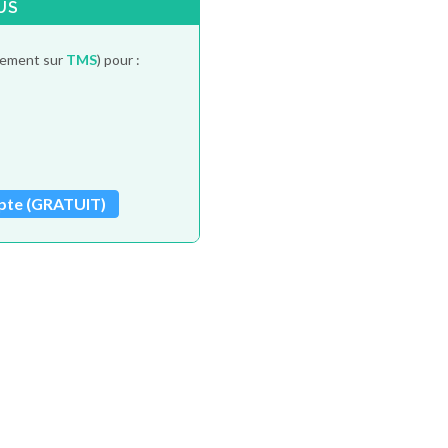
US
itement sur
TMS
) pour :
pte (GRATUIT)