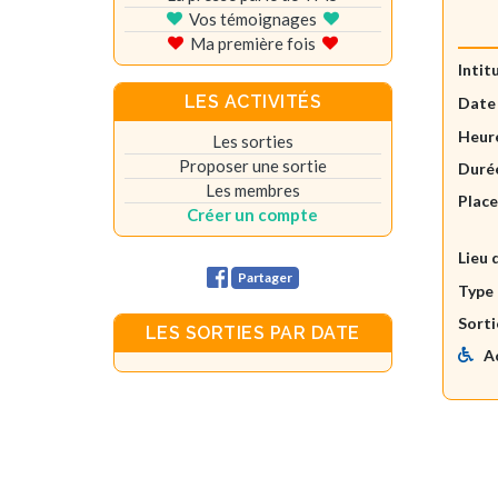
Vos témoignages
Ma première fois
Intit
LES ACTIVITÉS
Date
Heure
Les sorties
Proposer une sortie
Durée
Les membres
Plac
Créer un compte
Lieu 
Partager
Type 
Sorti
LES SORTIES PAR DATE
A