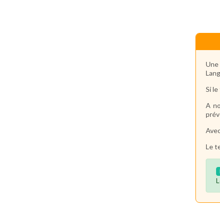
Une 
Lang
Si l
A no
prév
Avec
Le t
L