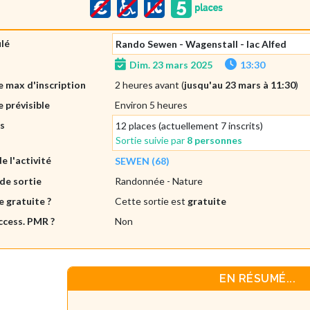
ulé
Rando Sewen - Wagenstall - lac Alfed
Dim. 23 mars 2025
13:30
 max d'inscription
2 heures avant (
jusqu'au 23 mars à 11:30
)
 prévisible
Environ 5 heures
es
12 places (actuellement 7 inscrits)
Sortie suivie par
8 personnes
de l'activité
SEWEN (68)
de sortie
Randonnée
- Nature
e gratuite ?
Cette sortie est
gratuite
ccess. PMR ?
Non
EN RÉSUMÉ...