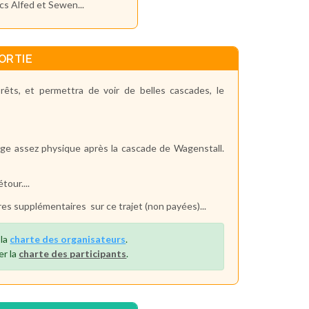
s Alfed et Sewen...
ORTIE
êts, et permettra de voir de belles cascades, le
ge assez physique après la cascade de Wagenstall.
our....
es supplémentaires sur ce trajet (non payées)...
 la
charte des organisateurs
.
er la
charte des participants
.