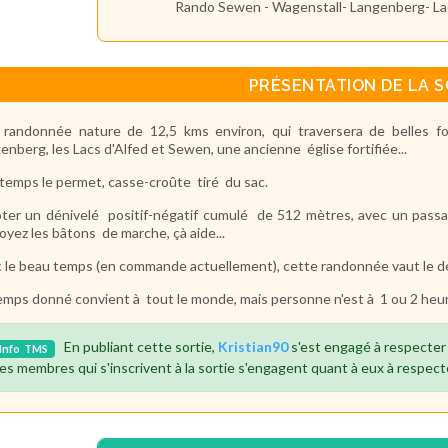
Rando Sewen - Wagenstall- Langenberg- Lac
PRÉSENTATION DE LA S
randonnée nature de 12,5 kms environ, qui traversera de belles for
enberg, les Lacs d'Alfed et Sewen, une ancienne église fortifiée...
e temps le permet, casse-croûte tiré du sac.
ter un dénivelé positif-négatif cumulé de 512 mètres, avec un passa
oyez les bâtons de marche, çà aide...
 le beau temps (en commande actuellement), cette randonnée vaut le dét
emps donné convient à tout le monde, mais personne n'est à 1 ou 2 heur
En publiant cette sortie,
Kristian90
s'est engagé à respecter
Info
TMS
es membres qui s'inscrivent à la sortie s'engagent quant à eux à respect