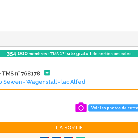
354 000
er
1
site gratuit
membres : TMS
de sorties amicales
e TMS n° 768178
 Sewen - Wagenstall - lac Alfed
Voir les photos de cette
LA SORTIE