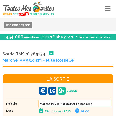
Me connecter
354 000
er
1
site gratuit
membres : TMS
de sorties amicales
Sortie TMS n° 789234
Marche IVV 5+10 km Petite Rosselle
LA SORTIE
Intitulé
Marche IVV 5+10 km Petite Rosselle
Date
Dim. 16 mars 2025
09:00