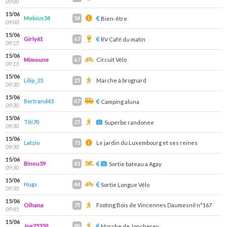
09:00
15/06
Mobius54
54
Bien-être
09:00
15/06
Girly61
67
RV Café du matin
09:15
15/06
Mimoune
Circuit Vélo
67
09:15
15/06
Lilip_25
Marche à brognard
25
09:30
15/06
Bertrand43
07
Camping aluna
09:30
15/06
Titi70
25
Superbe randonee
09:30
15/06
Latzio
Le jardin du Luxembourg et ses reines
75
09:30
15/06
Binou59
83
Sortie bateau a Agay
09:30
15/06
Hugs
44
Sortie Longue Vélo
09:30
15/06
Oihana
Footing Bois de Vincennes Daumesnil n°167
75
09:45
15/06
Joe25350
90
Marche de Joncherey