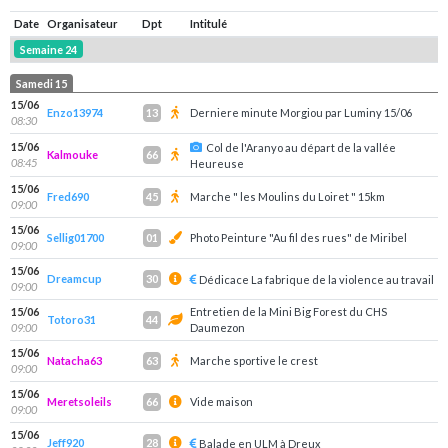
Date
Organisateur
Dpt
Intitulé
Semaine 24
Samedi 15
15/06
Enzo13974
Derniere minute Morgiou par Luminy 15/06
13
08:30
15/06
Col de l'Aranyo au départ de la vallée
Kalmouke
66
08:45
Heureuse
15/06
Fred690
Marche " les Moulins du Loiret " 15km
45
09:00
15/06
Sellig01700
Photo Peinture "Au fil des rues" de Miribel
01
09:00
15/06
Dreamcup
30
Dédicace La fabrique de la violence au travail
09:00
15/06
Entretien de la Mini Big Forest du CHS
Totoro31
44
09:00
Daumezon
15/06
Natacha63
Marche sportive le crest
63
09:00
15/06
Meretsoleils
Vide maison
66
09:00
15/06
Jeff920
28
Balade en ULM à Dreux