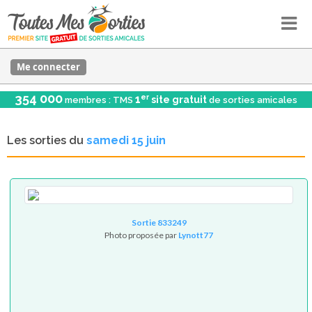
Me connecter
354 000
er
1
site gratuit
membres : TMS
de sorties amicales
Les sorties du
samedi 15 juin
Sortie 833249
Photo proposée par
Lynott77