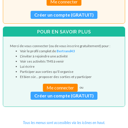
Me connecter
Créer un compte (GRATUIT)
POUR EN SAVOIR PLUS
Merci de vous connecter (ou de vous inscrire gratuitement) pour :
Voir le profil complet de
Bertrand43
L'inviter à rejoindre une activité
Voir ses activités TMS à venir
Lui écrire
Participer aux sorties qu'il organise
Et bien sûr... proposer des sorties et y participer
Me connecter
ou
Créer un compte (GRATUIT)
Tous les menus sont accessibles via les icônes en haut.