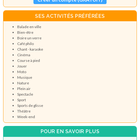
SES ACTIVITÉS PRÉFÉRÉES
Balade en ville
Bien-être
Boire un verre
Café philo
Chant - karaoke
Cinéma
Course à pied
Jouer
Moto
Musique
Nature
Plein air
Spectacle
Sport
Sports de glisse
Théâtre
Week-end
POUR EN SAVOIR PLUS