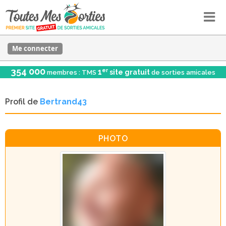
Me connecter
354 000
er
1
site gratuit
membres : TMS
de sorties amicales
Profil de
Bertrand43
PHOTO