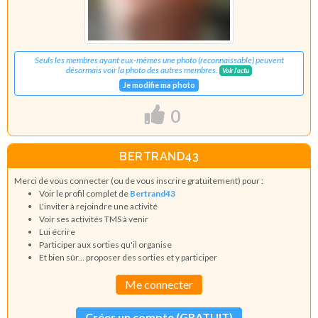
Seuls les membres ayant eux-mêmes une photo (reconnaissable) peuvent
désormais voir la photo des autres membres.
Voir l'actu
Je modifie ma photo
0
BERTRAND43
Merci de vous connecter (ou de vous inscrire gratuitement) pour :
Voir le profil complet de
Bertrand43
L'inviter à rejoindre une activité
Voir ses activités TMS à venir
Lui écrire
Participer aux sorties qu'il organise
Et bien sûr... proposer des sorties et y participer
Me connecter
Créer un compte (GRATUIT)