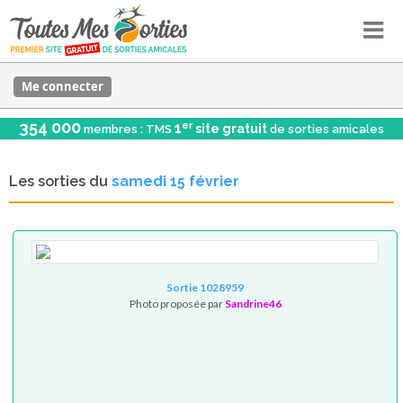
Me connecter
354 000
er
1
site gratuit
membres : TMS
de sorties amicales
Les sorties du
samedi 15 février
Sortie 1028959
Photo proposée par
Sandrine46