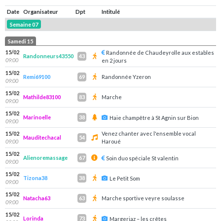
Date
Organisateur
Dpt
Intitulé
Semaine 07
Samedi 15
15/02
Randonnée de Chaudeyrolle aux estables
Randonneurs43550
43
09:00
en 2 jours
15/02
Remi69100
Randonnée Yzeron
69
09:00
15/02
Mathilde83100
Marche
83
09:00
15/02
Marinoelle
38
Haie champêtre à St Agnin sur Bion
09:00
15/02
Venez chanter avec l'ensemble vocal
Mauditechacal
54
09:00
Haroué
15/02
Alienoremassage
67
Soin duo spéciale St valentin
09:00
15/02
Tizona38
38
Le Petit Som
09:00
15/02
Natacha63
Marche sportive veyre soulasse
63
09:00
15/02
Lorinda
73
Margeriaz – les crêtes