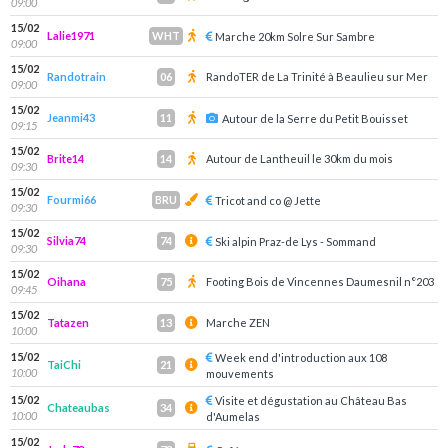
09:00
15/02
Lalie1971
WHT
Marche 20km Solre Sur Sambre
09:00
15/02
Randotrain
RandoTER de La Trinité à Beaulieu sur Mer
06
09:00
15/02
Jeanmi43
11
Autour de la Serre du Petit Bouisset
09:15
15/02
Brite14
Autour de Lantheuil le 30km du mois
14
09:30
15/02
Fourmi66
BRU
Tricot and co @ Jette
09:30
15/02
Silvia74
74
Ski alpin Praz-de Lys - Sommand
09:30
15/02
Oihana
Footing Bois de Vincennes Daumesnil n°203
75
09:45
15/02
Tatazen
Marche ZEN
13
10:00
15/02
Week end d'introduction aux 108
TaiChi
21
10:00
mouvements
15/02
Visite et dégustation au Château Bas
Chateaubas
34
10:00
d'Aumelas
15/02