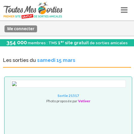
Me connecter
354 000
er
1
site gratuit
membres : TMS
de sorties amicales
Les sorties du
samedi 15 mars
Sortie 21517
Photo proposée par
Vetiver