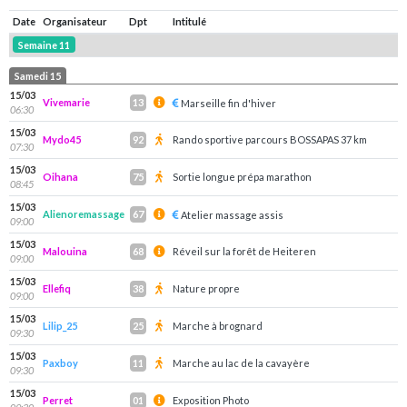
Date
Organisateur
Dpt
Intitulé
Semaine 11
Samedi 15
15/03
Vivemarie
13
Marseille fin d'hiver
06:30
15/03
Mydo45
Rando sportive parcours BOSSAPAS 37 km
92
07:30
15/03
Oihana
Sortie longue prépa marathon
75
08:45
15/03
Alienoremassage
67
Atelier massage assis
09:00
15/03
Malouina
Réveil sur la forêt de Heiteren
68
09:00
15/03
Ellefiq
Nature propre
38
09:00
15/03
Lilip_25
Marche à brognard
25
09:30
15/03
Paxboy
Marche au lac de la cavayère
11
09:30
15/03
Perret
Exposition Photo
01