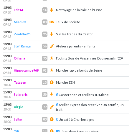
09:30
15/03
Fdc14
Nettoyage de la baie de l'Orne
14
09:30
15/03
Misol83
Jeux de Société
83
09:45
15/03
Zeolithe25
Sur les traces du Castor
25
09:45
15/03
Stef_Ranger
Ateliers parents - enfants
56
09:45
15/03
Oihana
Footing Bois de Vincennes Daumesnil n°207
75
09:45
15/03
Hippocampe969
Marche rapide bords de Seine
91
09:55
15/03
Tatazen
Marche ZEN
13
10:00
15/03
Solarcris
59
Conférence et ateliers JD Michel
10:00
15/03
Atelier Expression créative : Un souffle, un
Airgie
77
10:00
trait
15/03
Sylka
83
Un café à Charlemagne
10:00
15/03
Tili
14
L'eau dans tous ses états