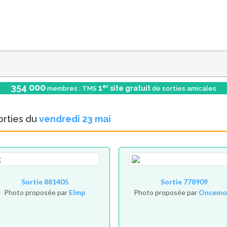
354 000
er
1
site gratuit
membres : TMS
de sorties amicales
orties du
vendredi 23 mai
Sortie 881405
Sortie 778909
Photo proposée par
Elmp
Photo proposée par
Oncemo