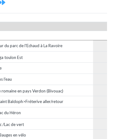
ur du parc de l'Echaud à La Ravoire
a toulon Est
e
s l'eau
e romaine en pays Verdon (Bivouac)
aint Baldoph>Fréterive aller/retour
ac du Héron
 /Lac de vert
 Bauges en vélo