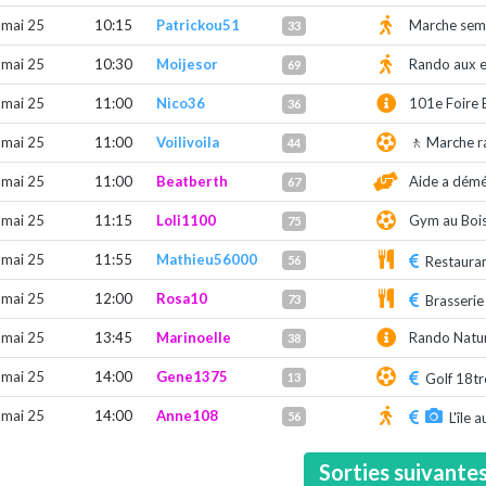
 mai 25
10:15
Patrickou51
Marche semi
33
 mai 25
10:30
Moijesor
Rando aux 
69
 mai 25
11:00
Nico36
101e Foire
36
 mai 25
11:00
Voilivoila
🚶 Marche r
44
 mai 25
11:00
Beatberth
Aide a dém
67
 mai 25
11:15
Loli1100
Gym au Bois
75
 mai 25
11:55
Mathieu56000
56
Restauran
 mai 25
12:00
Rosa10
73
Brasserie
 mai 25
13:45
Marinoelle
Rando Natur
38
 mai 25
14:00
Gene1375
13
Golf 18tr
 mai 25
14:00
Anne108
56
L'île
Sorties suivante