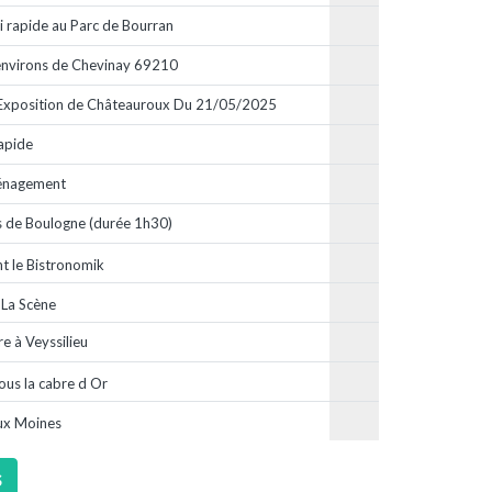
 rapide au Parc de Bourran
environs de Chevinay 69210
 Exposition de Châteauroux Du 21/05/2025
apide
énagement
 de Boulogne (durée 1h30)
t le Bistronomik
 La Scène
e à Veyssilieu
ous la cabre d Or
 aux Moines
s