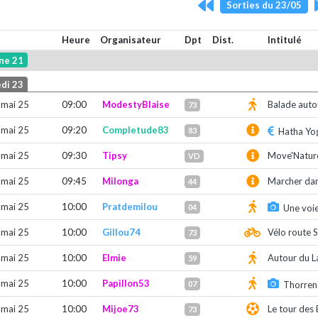
Sorties du 23/05
Heure
Organisateur
Dpt
Dist.
Intitulé
ne 21
di 23
 mai 25
09:00
ModestyBlaise
Balade auto
73
 mai 25
09:20
Completude83
83
Hatha Yog
 mai 25
09:30
Tipsy
Move'Natur
VD
 mai 25
09:45
Milonga
Marcher dan
44
 mai 25
10:00
Pratdemilou
04
Une voi
 mai 25
10:00
Gillou74
Vélo route S
73
 mai 25
10:00
Elmie
Autour du L
59
 mai 25
10:00
Papillon53
07
Thorrenc
 mai 25
10:00
Mijoe73
Le tour des
73