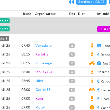
Sorties du 06/07
Heure
Organisateur
Dpt
Dist.
Intitulé
ne 27
ne 27
Et si 
che 6
juil. 25
07:45
Veneziano
06
Rando
juil. 25
08:15
Karlotta
71
Rando
juil. 25
08:15
Vinceange
13
Entré
juil. 25
08:30
Etoile7454
"Marche
74
juil. 25
08:45
Lilive
19
Rando
juil. 25
09:00
Gaston33
47
Desce
juil. 25
09:00
Kang
33
1 café
juil. 25
09:00
Motof
04
Canoé