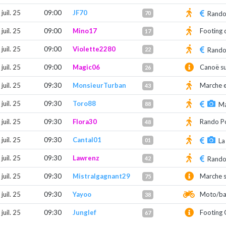
juil. 25
09:00
JF70
70
Rando
juil. 25
09:00
Mino17
Footing 
17
juil. 25
09:00
Violette2280
22
Rando
juil. 25
09:00
Magic06
Canoë su
26
juil. 25
09:30
MonsieurTurban
Marche e
43
juil. 25
09:30
Toro88
88
Ma
juil. 25
09:30
Flora30
Rando Po
48
juil. 25
09:30
Cantal01
01
La
juil. 25
09:30
Lawrenz
42
Rando
juil. 25
09:30
Mistralgagnant29
Marche s
75
juil. 25
09:30
Yayoo
Moto/bai
38
juil. 25
09:30
Junglef
Footing 
67