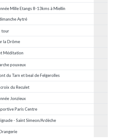
nnée Mille Etangs 8-13kms à Miellin
dimanche Aytré
 tour
r la Drôme
t Méditation
rche pouxeux
nt du Tarn et beal de Felgerolles
 croix du Reculet
nnée Jonzieux
portive Paris Centre
gnade - Saint Simeon/Ardèche
Orangerie