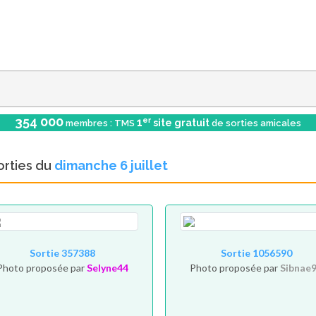
354 000
er
1
site gratuit
membres : TMS
de sorties amicales
orties du
dimanche 6 juillet
Sortie 357388
Sortie 1056590
Photo proposée par
Selyne44
Photo proposée par
Sibnae