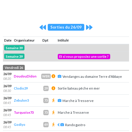
Sorties du 26/09
Date
Organisateur
Dpt
Intitulé
Semaine 39
Semaine 39
Et si vous proposiez une sortie ?
Vendredi 26
26/09
DoudouDidon
WBR
Vendanges au domaine Terre d'Abbaye
08:20
26/09
Clodio29
Sortie bateau pêche en mer
29
08:30
26/09
Zebulon5
73
Marche à Tresserve
08:45
26/09
Turquoise73
Marche à Tresserve
73
08:45
26/09
Godiyo
49
Rando gastro
08:45