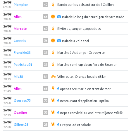
26/09
Plomplon
Rando sur les cols autour de l'Oeillon
42
09:30
26/09
Alien
66
Balade le long du bourdigou départ stade
10:00
26/09
Marcote
Rivières, canyons, aqueducs
69
10:00
26/09
Lannnic
56
Balade à vélo cool
10:00
26/09
Franckie33
Marche à Audenge - Graveyron
33
10:00
26/09
Patrickou51
Marche semi rapide au Parc de Bourran
33
10:15
26/09
Mic38
Vélo route : Orange boucle 68 km
84
10:15
26/09
Alien
66
Apéro à Ste Marie en front de mer
11:45
26/09
Georges75
75
Restaurant d'application Paprika
12:00
26/09
Ocadine
59
Repas convivial à L'Assiette Mijotée !!😅😋
12:15
26/09
Gilbert28
28
Crep'salad et balade
12:30