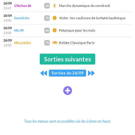
26/09
Chichoc26
Marche dynamique du vendredi
26
13:45
26/09
Davidcito
Visite : les coulisses de la Matériauthèque
73
14:00
26/09
Mic59
Petanque pour les nuls
66
14:00
26/09
Mizuzinho
Belote Classique Paris
75
14:00
Sorties suivantes
Sorties du 26/09
Tous les menus sont accessibles via les icônes en haut.