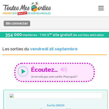
Me connecter
354 000
er
1
site gratuit
membres : TMS
de sorties amicales
Les sorties du
vendredi 26 septembre
Écoutez...
Je ne vois pas une sortie. Pourquoi ?
Sortie 28430