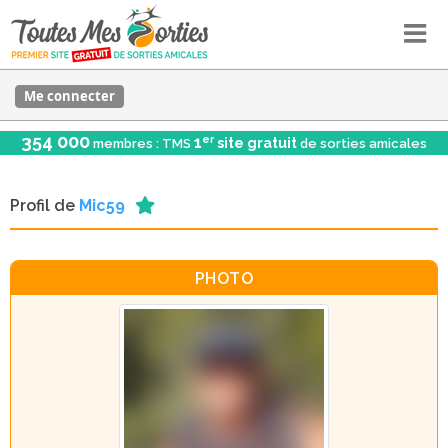
Me connecter
354 000
er
1
site gratuit
membres : TMS
de sorties amicales
Profil de
Mic59
PHOTO