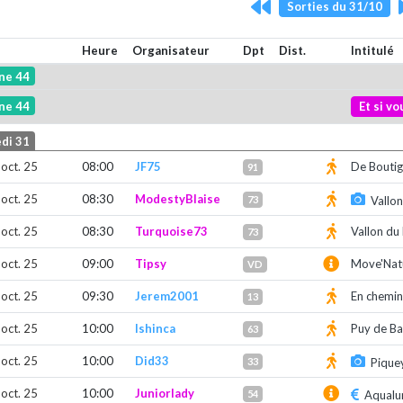
Sorties du 31/10
Heure
Organisateur
Dpt
Dist.
Intitulé
ne 44
ne 44
Et si v
di 31
 oct. 25
08:00
JF75
De Boutig
91
 oct. 25
08:30
ModestyBlaise
73
Vallon
 oct. 25
08:30
Turquoise73
Vallon du
73
 oct. 25
09:00
Tipsy
Move'Nat
VD
 oct. 25
09:30
Jerem2001
En chemin
13
 oct. 25
10:00
Ishinca
Puy de B
63
 oct. 25
10:00
Did33
33
Pique
 oct. 25
10:00
Juniorlady
54
Aqualu