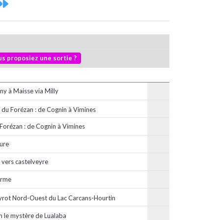
ous proposiez une sortie ?
ny à Maisse via Milly
 du Forézan : de Cognin à Vimines
 Forézan : de Cognin à Vimines
ure
 vers castelveyre
arme
yrot Nord-Ouest du Lac Carcans-Hourtin
n le mystère de Lualaba