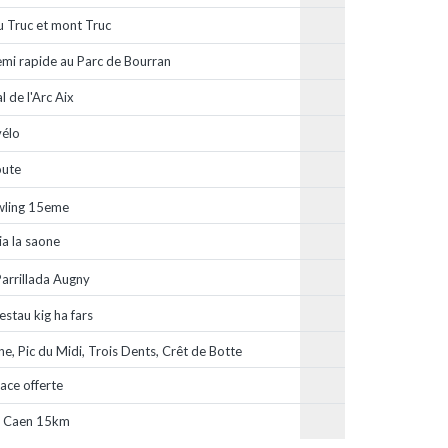
u Truc et mont Truc
mi rapide au Parc de Bourran
 de l'Arc Aix
vélo
oute
wling 15eme
a la saone
arrillada Augny
estau kig ha fars
e, Pic du Midi, Trois Dents, Crêt de Botte
ace offerte
e Caen 15km