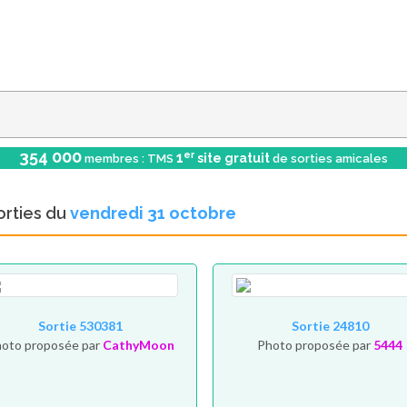
354 000
er
1
site gratuit
membres : TMS
de sorties amicales
orties du
vendredi 31 octobre
Sortie 530381
Sortie 24810
oto proposée par
CathyMoon
Photo proposée par
5444