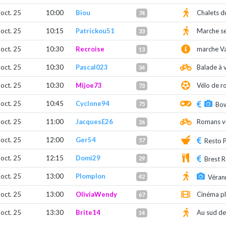
 oct. 25
10:00
Biou
Chalets d
74
 oct. 25
10:15
Patrickou51
Marche se
33
 oct. 25
10:30
Recroise
marche Val
13
 oct. 25
10:30
Pascal023
Balade à 
34
 oct. 25
10:30
Mijoe73
Vélo de r
73
 oct. 25
10:45
Cyclone94
75
Bo
 oct. 25
11:00
JacquesE26
Romans vi
26
 oct. 25
12:00
Ger54
57
Resto P
 oct. 25
12:15
Domi29
29
Brest R
 oct. 25
13:00
Plomplon
42
Vérann
 oct. 25
13:00
OliviaWendy
Cinéma pl
67
 oct. 25
13:30
Brite14
Au sud d
14