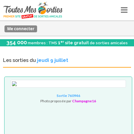
Me connecter
354 000
er
1
site gratuit
membres : TMS
de sorties amicales
Les sorties du
jeudi 9 juillet
Sortie 760946
Photo proposée par
Champagne16