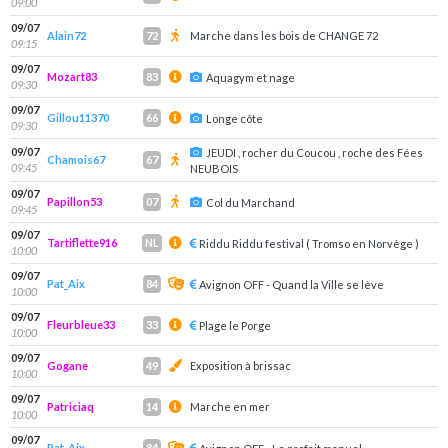
09:00
09/07
Alain72
Marche dans les bois de CHANGE 72
72
09:15
09/07
Mozart83
83
Aquagym et nage
09:30
09/07
Gillou11370
66
Longe côte
09:30
09/07
JEUDI , rocher du Coucou , roche des Fées
Chamois67
67
09:45
NEUBOIS
09/07
Papillon53
07
Col du Marchand
09:45
09/07
Tartiflette916
NL
Riddu Riddu festival ( Tromso en Norvège )
10:00
09/07
Pat_Aix
84
Avignon OFF - Quand la Ville se lève
10:00
09/07
Fleurbleue33
33
Plage le Porge
10:00
09/07
Gogane
Exposition à brissac
49
10:00
09/07
Patriciaq
Marche en mer
14
10:00
09/07
Pat_Aix
84