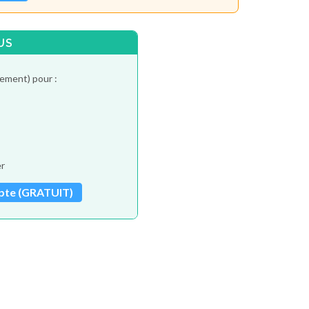
US
tement) pour :
er
pte (GRATUIT)