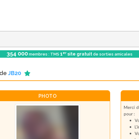
354 000
er
1
site gratuit
membres : TMS
de sorties amicales
l de
JB20
PHOTO
Merci d
pour :
Vo
L'
Vo