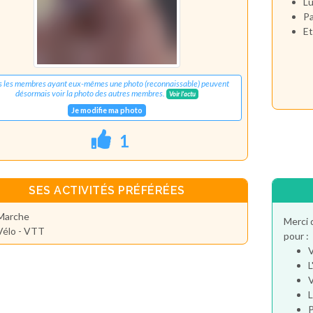
Lu
Pa
Et
s les membres ayant eux-mêmes une photo (reconnaissable) peuvent
désormais voir la photo des autres membres.
Voir l'actu
Je modifie ma photo
1
SES ACTIVITÉS PRÉFÉRÉES
Marche
Merci 
Vélo - VTT
pour :
V
L
V
L
P