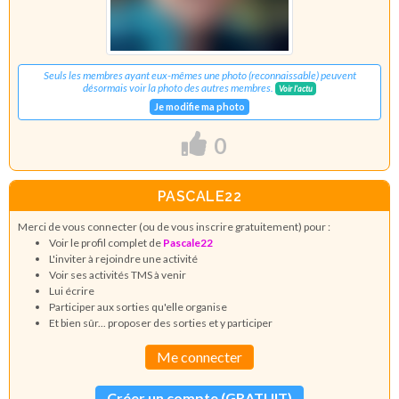
Seuls les membres ayant eux-mêmes une photo (reconnaissable) peuvent
désormais voir la photo des autres membres.
Voir l'actu
Je modifie ma photo
0
PASCALE22
Merci de vous connecter (ou de vous inscrire gratuitement) pour :
Voir le profil complet de
Pascale22
L'inviter à rejoindre une activité
Voir ses activités TMS à venir
Lui écrire
Participer aux sorties qu'elle organise
Et bien sûr... proposer des sorties et y participer
Me connecter
Créer un compte (GRATUIT)