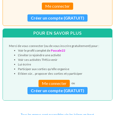
Me connecter
Créer un compte (GRATUIT)
POUR EN SAVOIR PLUS
Merci de vous connecter (ou de vous inscrire gratuitement) pour :
Voir le profil complet de
Pascale22
L'inviter à rejoindre une activité
Voir ses activités TMS à venir
Lui écrire
Participer aux sorties qu'elle organise
Et bien sûr... proposer des sorties et y participer
Me connecter
ou
Créer un compte (GRATUIT)
Tous les menus sont accessibles via les icônes en haut.