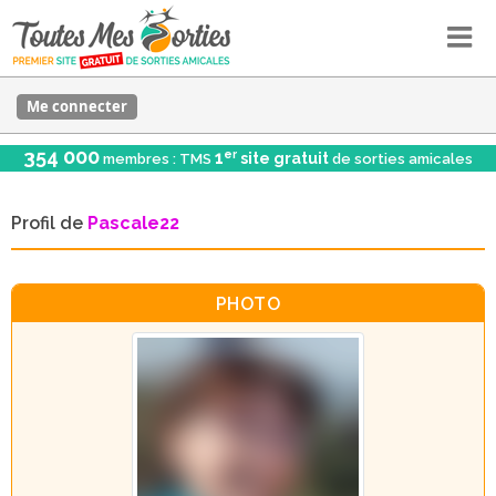
Me connecter
354 000
er
1
site gratuit
membres : TMS
de sorties amicales
Profil de
Pascale22
PHOTO