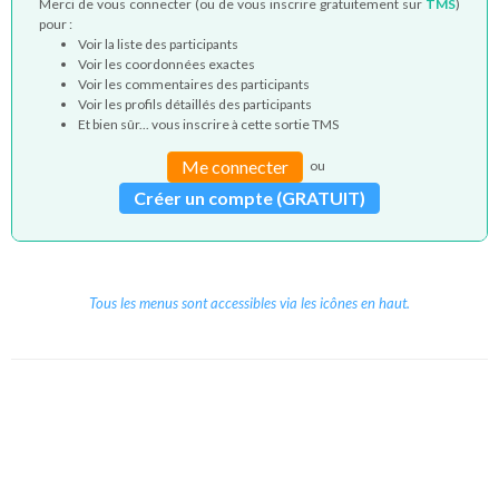
Merci de vous connecter (ou de vous inscrire gratuitement sur
TMS
)
pour :
Voir la liste des participants
Voir les coordonnées exactes
Voir les commentaires des participants
Voir les profils détaillés des participants
Et bien sûr... vous inscrire à cette sortie TMS
Me connecter
ou
Créer un compte (GRATUIT)
Tous les menus sont accessibles via les icônes en haut.
Copyright © 2026 Le Cube.
Cours et stages d'anglais
CGVU
Mentions légales
Contact
/
/
/