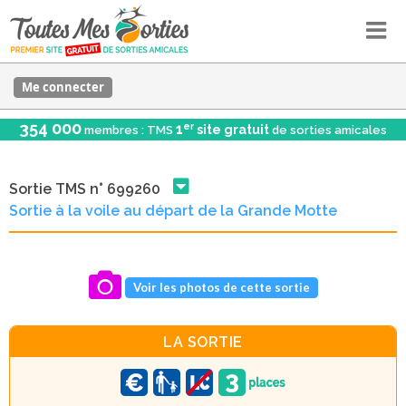
Me connecter
354 000
er
1
site gratuit
membres : TMS
de sorties amicales
Sortie TMS n° 699260
Sortie à la voile au départ de la Grande Motte
Voir les photos de cette sortie
LA SORTIE