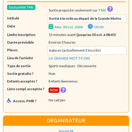
Exclusivité TMS
Sortie proposée seulement sur
TMS
Intitulé
Sortie à la voile au départ de la Grande Motte
Date
Mer. 30 oct. 2024
09:00
Limite inscription
15 minutes avant (
jusqu'au 30 oct. à 08:45
)
Durée prévisible
Environ 3 heures
Places
6 places (actuellement 3 inscrits)
Lieu de l'activité
LA GRANDE MOTTE (34)
Type de sortie
Sports nautiques
- Découverte
Sortie gratuite ?
Non
Enfants acceptés ?
Enfants bienvenus
Liste compl. acceptée ?
NON
Ne sait pas
Access. PMR ?
ORGANISATEUR
Avenir34