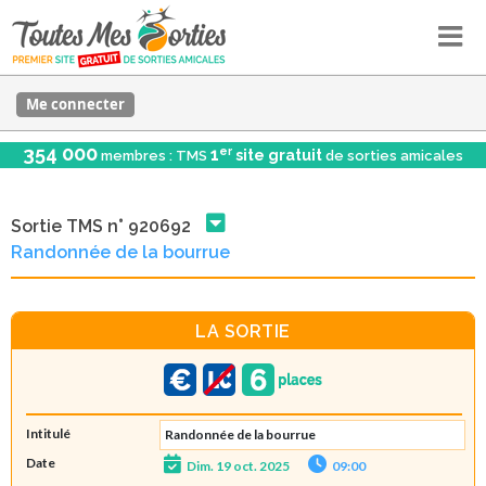
Me connecter
354 000
er
1
site gratuit
membres : TMS
de sorties amicales
Sortie TMS n° 920692
Randonnée de la bourrue
LA SORTIE
Intitulé
Randonnée de la bourrue
Date
Dim. 19 oct. 2025
09:00