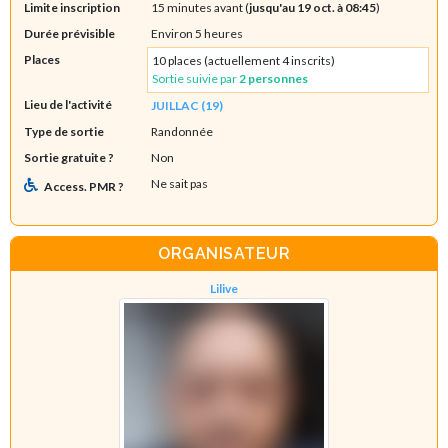
Limite inscription
15 minutes avant (
jusqu'au 19 oct. à 08:45
)
Durée prévisible
Environ 5 heures
Places
10 places (actuellement 4 inscrits)
Sortie suivie par
2 personnes
Lieu de l'activité
JUILLAC (19)
Type de sortie
Randonnée
Sortie gratuite ?
Non
Ne sait pas
Access. PMR ?
ORGANISATEUR
Lilive