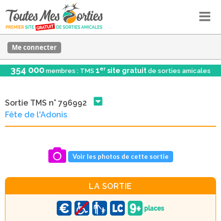
Me connecter
354 000
er
1
site gratuit
membres : TMS
de sorties amicales
Sortie TMS n° 796992
Fête de l'Adonis
Voir les photos de cette sortie
LA SORTIE