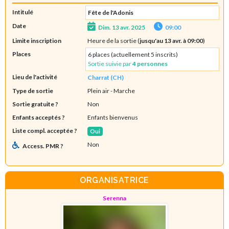
Intitulé
Fête de l'Adonis
Date
Dim. 13 avr. 2025
09:00
Limite inscription
Heure de la sortie (
jusqu'au 13 avr. à 09:00
)
Places
6 places (actuellement 5 inscrits)
Sortie suivie par
4 personnes
Lieu de l'activité
Charrat (CH)
Type de sortie
Plein air
- Marche
Sortie gratuite ?
Non
Enfants acceptés ?
Enfants bienvenus
Liste compl. acceptée ?
Oui
Non
Access. PMR ?
ORGANISATRICE
Serenna