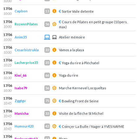
10:00
17/06
Capbon
13
Sortie Voile detente
10:00
17/06
Cours de Pilates en petit groupe (10 pers.
RozennPilates
56
10:00
max)
17/06
Anim35
Atelier mémoire
10:00
17/06
Cesarbistrukla
Vamos a la playa
22
10:00
17/06
Lacherprise35
35
Yoga du rire à Pléchatel
10:25
17/06
Kiwi_66
Yoga du rire
66
10:30
17/06
Isabe79
Marche Kernevel Locqueltas
56
10:30
17/06
Zggtgv
75
Bowling Front de Seine
10:45
17/06
Manisha
Visite de la fléche St Michel
33
10:45
17/06
Humour420
42
Coinçer La Bulle / Nager à YVES NAYME
10:45
17/06
Perlounette13
Plage
13