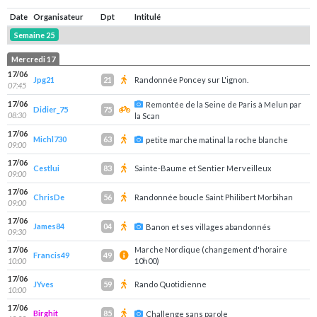
Date
Organisateur
Dpt
Intitulé
Semaine 25
Mercredi 17
17/06
Jpg21
Randonnée Poncey sur L'ignon.
21
07:45
17/06
Remontée de la Seine de Paris à Melun par
Didier_75
75
08:30
la Scan
17/06
Michl730
63
petite marche matinal la roche blanche
09:00
17/06
Cestlui
Sainte-Baume et Sentier Merveilleux
83
09:00
17/06
ChrisDe
Randonnée boucle Saint Philibert Morbihan
56
09:00
17/06
James84
04
Banon et ses villages abandonnés
09:30
17/06
Marche Nordique (changement d'horaire
Francis49
49
10:00
10h00)
17/06
JYves
Rando Quotidienne
59
10:00
17/06
Birghit
85
Challenge sans parole