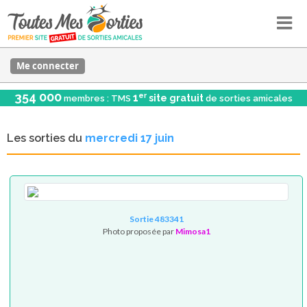
Me connecter
354 000
er
1
site gratuit
membres : TMS
de sorties amicales
Les sorties du
mercredi 17 juin
Sortie 483341
Photo proposée par
Mimosa1