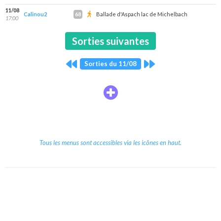
11/08
Calinou2
Ballade d'Aspach lac de Michelbach
68
17:00
Sorties suivantes
Sorties du 11/08
Tous les menus sont accessibles via les icônes en haut.
Copyright © 2026 Le Cube.
Cours et stages d'anglais
CGVU
Mentions légales
Contact
/
/
/