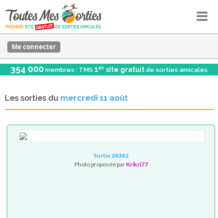
Me connecter
354 000
er
1
site gratuit
membres : TMS
de sorties amicales
Les sorties du
mercredi 11 août
Sortie 24342
Photo proposée par
Krikri77