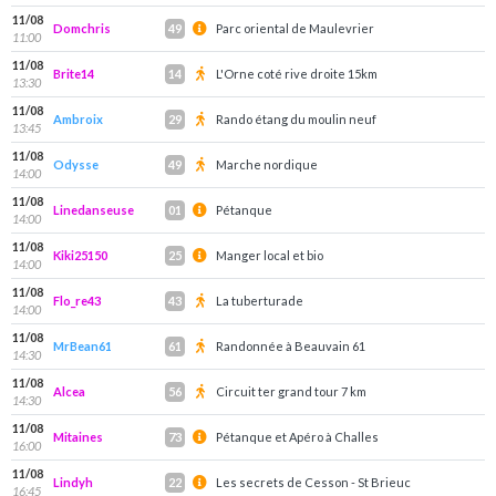
11/08
Domchris
Parc oriental de Maulevrier
49
11:00
11/08
Brite14
L'Orne coté rive droite 15km
14
13:30
11/08
Ambroix
Rando étang du moulin neuf
29
13:45
11/08
Odysse
Marche nordique
49
14:00
11/08
Linedanseuse
Pétanque
01
14:00
11/08
Kiki25150
Manger local et bio
25
14:00
11/08
Flo_re43
La tuberturade
43
14:00
11/08
MrBean61
Randonnée à Beauvain 61
61
14:30
11/08
Alcea
Circuit ter grand tour 7 km
56
14:30
11/08
Mitaines
Pétanque et Apéro à Challes
73
16:00
11/08
Lindyh
Les secrets de Cesson - St Brieuc
22
16:45