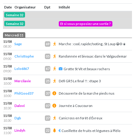
Date
Organisateur
Dpt
Intitulé
Semaine 32
Semaine 32
Et si vous proposiez une sortie ?
Mercredi 11
11/08
Sage
Marche : cool, rapide,footing.. St Loup 😁🌻☀️
69
08:30
11/08
Christtophe
Randonnée et bivouac dans le Valgaudemar
05
09:00
11/08
Lolo6867
67
Grotte St Vit et beaux rochers
09:00
11/08
Mercilavie
Défi GR5 Le final !! : étape 3
25
10:00
11/08
PhilGood37
Découverte de la marche pieds nus
37
10:00
11/08
Dalovi
Journée à Coucouron
07
10:30
11/08
Dgb
Canicross en forêt d Évreux
27
10:30
11/08
Lindyh
22
Cueillette de fruits et légumes à Plélo
11:00